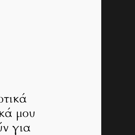
ωτικά
κά μου
ύν για