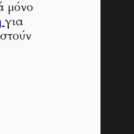
ά μόνο
η
για
αστούν