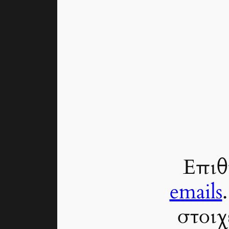
Επιθ
emails
στοιχ